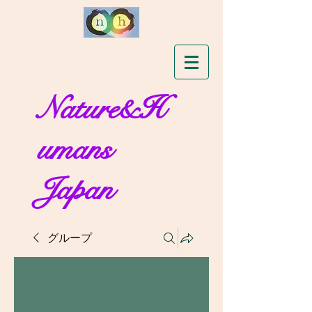
Nature&H
umans
Japan
グループ