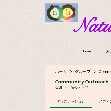
​Nat
Home
お
ホーム
グループ
Commu
Community Outreach
公開
·
153名のメンバー
ディスカッション
メディ