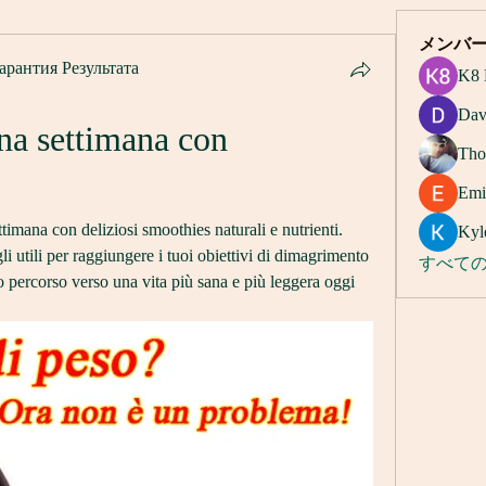
メンバ
арантия Результата
K8 
Dav
na settimana con 
Tho
Emi
imana con deliziosi smoothies naturali e nutrienti. 
Kyl
gli utili per raggiungere i tuoi obiettivi di dimagrimento 
すべての
 percorso verso una vita più sana e più leggera oggi 