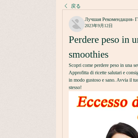
戻る
Лучшая Рекомендация- Г
2023年9月12日
Perdere peso in u
smoothies
Scopri come perdere peso in una sett
Approfitta di ricette salutari e consi
in modo gustoso e sano. Avvia il tuo
stesso!