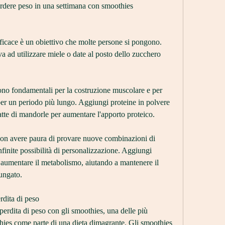
Perdere peso in una settimana con smoothies
ficace è un obiettivo che molte persone si pongono. 
va ad utilizzare miele o date al posto dello zucchero 
sono fondamentali per la costruzione muscolare e per 
er un periodo più lungo. Aggiungi proteine ​​in polvere 
atte di mandorle per aumentare l'apporto proteico.
Non avere paura di provare nuove combinazioni di 
finite possibilità di personalizzazione. Aggiungi 
aumentare il metabolismo, aiutando a mantenere il 
lungato.
rdita di peso
a perdita di peso con gli smoothies, una delle più 
thies come parte di una dieta dimagrante. Gli smoothies 