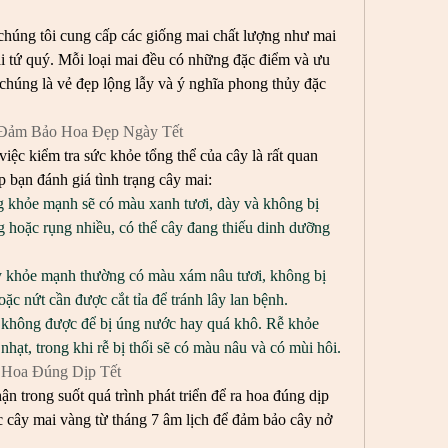
úng tôi cung cấp các giống mai chất lượng như mai 
i tứ quý. Mỗi loại mai đều có những đặc điểm và ưu 
húng là vẻ đẹp lộng lẫy và ý nghĩa phong thủy đặc 
 Đảm Bảo Hoa Đẹp Ngày Tết
ệc kiểm tra sức khỏe tổng thể của cây là rất quan 
p bạn đánh giá tình trạng cây mai:
 khỏe mạnh sẽ có màu xanh tươi, dày và không bị 
 hoặc rụng nhiều, có thể cây đang thiếu dinh dưỡng 
 khỏe mạnh thường có màu xám nâu tươi, không bị 
c nứt cần được cắt tỉa để tránh lây lan bệnh.
không được để bị úng nước hay quá khô. Rễ khỏe 
hạt, trong khi rễ bị thối sẽ có màu nâu và có mùi hôi.
Hoa Đúng Dịp Tết
 trong suốt quá trình phát triển để ra hoa đúng dịp 
 cây mai vàng từ tháng 7 âm lịch để đảm bảo cây nở 