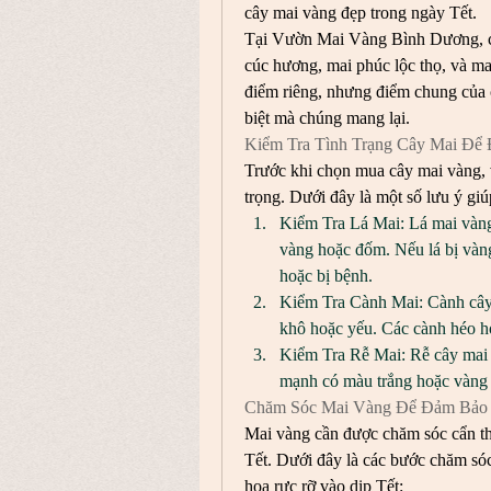
cây mai vàng đẹp trong ngày Tết.
Tại Vườn Mai Vàng Bình Dương, ch
cúc hương, mai phúc lộc thọ, và ma
điểm riêng, nhưng điểm chung của c
biệt mà chúng mang lại.
Kiểm Tra Tình Trạng Cây Mai Để
Trước khi chọn mua cây mai vàng, vi
trọng. Dưới đây là một số lưu ý giú
Kiểm Tra Lá Mai: Lá mai vàng
vàng hoặc đốm. Nếu lá bị vàng
hoặc bị bệnh.
Kiểm Tra Cành Mai: Cành cây
khô hoặc yếu. Các cành héo hoặ
Kiểm Tra Rễ Mai: Rễ cây mai 
mạnh có màu trắng hoặc vàng n
Chăm Sóc Mai Vàng Để Đảm Bảo 
Mai vàng cần được chăm sóc cẩn thận
Tết. Dưới đây là các bước chăm sóc
hoa rực rỡ vào dịp Tết: