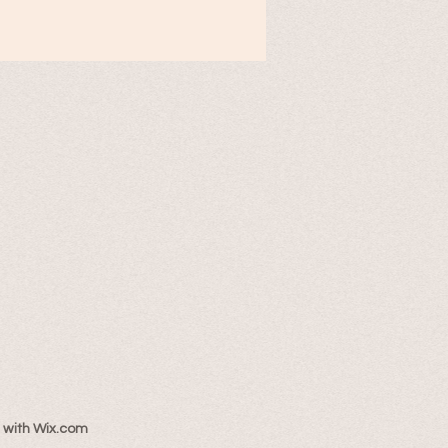
 with
Wix.com