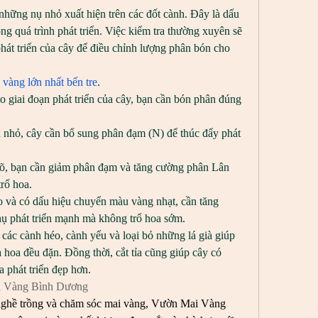
ững nụ nhỏ xuất hiện trên các đốt cành. Đây là dấu 
ng quá trình phát triển. Việc kiểm tra thường xuyên sẽ 
phát triển của cây để điều chỉnh lượng phân bón cho 
vàng lớn nhất bến tre
.
giai đoạn phát triển của cây, bạn cần bón phân đúng 
hỏ, cây cần bổ sung phân đạm (N) để thúc đẩy phát 
, bạn cần giảm phân đạm và tăng cường phân Lân 
trổ hoa.
 và có dấu hiệu chuyển màu vàng nhạt, cần tăng 
nụ phát triển mạnh mà không trổ hoa sớm.
 các cành héo, cành yếu và loại bỏ những lá già giúp 
a hoa đều đặn. Đồng thời, cắt tỉa cũng giúp cây có 
 phát triển đẹp hơn.
 Vàng Bình Dương
nghề trồng và chăm sóc mai vàng, Vườn Mai Vàng 