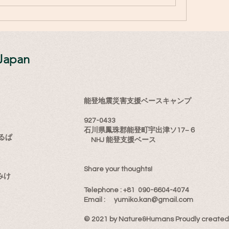
Japan
能登地震災害支援ベースキャンプ
927-0433
石川県鳳珠郡能登町宇出津ソ17−６
るぱ
NHJ 能登支援ベース
Share your thoughts!
みけ
​Telephone : ​+81 090-6604-4074
Email : ​
yumiko.kan@gmail.com
© 2021 by Nature&Humans Proudly created