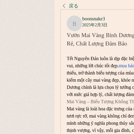
戻る
boonsnake3
2025年2月3日
boonsnake3
Vườn Mai Vàng Bình Dương 
Rẻ, Chất Lượng Đảm Bảo
Tết Nguyên Đán luôn là dịp đặc biệt
vui, những lời chúc tốt đẹp.
mua bán
thiếu, trở thành biểu tượng của mùa
kiếm một cây mai vàng đẹp, khỏe 
Dương chính là lựa chọn lý tưởng 
với mức giá hợp lý, chất lượng đảm
Mai Vàng – Biểu Tượng Không Th
Mai vàng là loài hoa đặc trưng củ
tươi rực rỡ, mai vàng không chỉ đe
mình những ý nghĩa phong thủy sâu 
thịnh vượng, vì vậy, mỗi gia đình