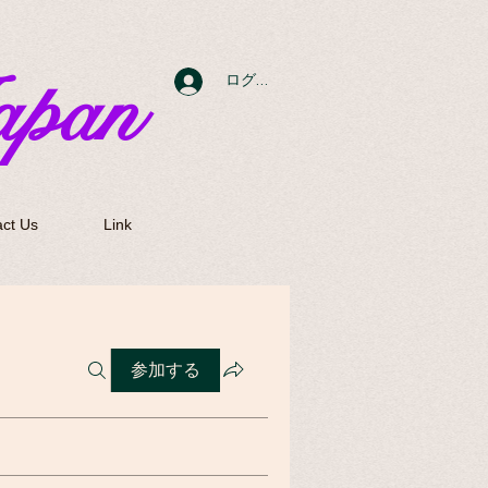
apan
ログイン
ct Us
Link
参加する