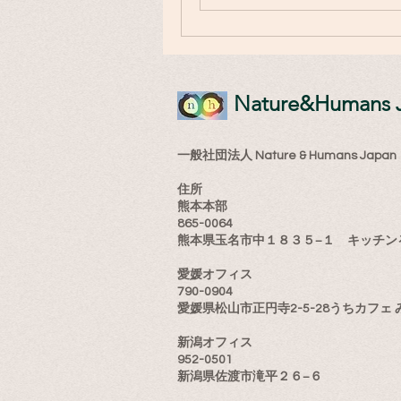
​Nature&Humans 
一般社団法人 Nature & Humans Japan
住所
熊本本部
865-0064
熊本県玉名市中１８３５−１ キッチン
愛媛オフィス
790-0904
愛媛県松山市正円寺2-5-28うちカフェ 
新潟オフィス
952-0501
新潟県佐渡市滝平２６−６