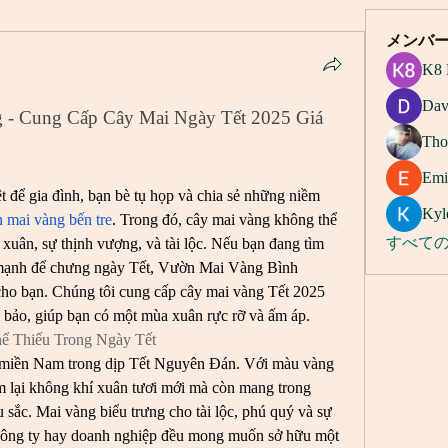
メンバ
K8 
Dav
- Cung Cấp Cây Mai Ngày Tết 2025 Giá 
Tho
Emi
 để gia đình, bạn bè tụ họp và chia sẻ những niềm 
Kyl
 mai vàng bến tre
. Trong đó, cây mai vàng không thể 
 xuân, sự thịnh vượng, và tài lộc. Nếu bạn đang tìm 
すべての
mạnh để chưng ngày Tết, Vườn Mai Vàng Bình 
cho bạn. Chúng tôi cung cấp cây mai vàng Tết 2025 
 bảo, giúp bạn có một mùa xuân rực rỡ và ấm áp.
ể Thiếu Trong Ngày Tết
a miền Nam trong dịp Tết Nguyên Đán. Với màu vàng 
m lại không khí xuân tươi mới mà còn mang trong 
sắc. Mai vàng biểu trưng cho tài lộc, phú quý và sự 
, công ty hay doanh nghiệp đều mong muốn sở hữu một 