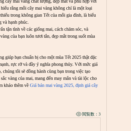
 cây mai vàng chất lượng, đẹp mắt và phù hợp với 
hiểu rằng mỗi cây mai vàng không chỉ là một loại 
hiếu trong không gian Tết của mỗi gia đình, là biểu 
g và hạnh phúc.
ấn tận tình về các giống mai, cách chăm sóc, và 
vàng của bạn luôn tươi tắn, đẹp mắt trong suốt mùa 
giúp bạn chuẩn bị cho một mùa Tết 2025 thật đặc 
ạnh, rực rỡ và đầy ý nghĩa phong thủy. Với mức giá 
, chúng tôi sẽ đồng hành cùng bạn trong việc tạo 
 sắc vàng của mai, mang đến may mắn và tài lộc cho 
am khảo thêm về 
Giá bán mai vàng 2025, định giá cây 
閲覧数：3