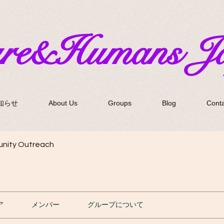
ure&Humans J
知らせ
About Us
Groups
Blog
Conta
nity Outreach
ア
メンバー
グループについて