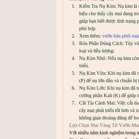
Kiểm Tra Nụ Kim: Nụ kim là nh
hiệu cho thấy cây mai đang tro
giúp bạn biết được tình trạng 
phù hợp.
Xem thêm: 
vườn bán phôi mai 
Bón Phân Đúng Cách: Tùy vào 
loại và liều lượng:
Nụ Kim Nhỏ: Nếu nụ kim còn n
triển.
Nụ Kim Vừa: Khi nụ kim đã rõ
(P) để nụ lớn dần và chuẩn bị 
Nụ Kim Lớn: Khi nụ kim đã to
cường phân Kali (K) để giúp 
Cắt Tỉa Cành Mai: Việc cắt tỉa
cây mai phát triển tốt hơn và r
không gian thoáng đãng để hoa
Lựa Chọn Mai Vàng Từ Vườn Mai
Với nhiều năm kinh nghiệm trong 