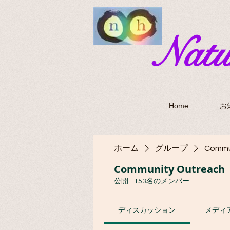
​Nat
Home
お
ホーム
グループ
Commu
Community Outreach
公開
·
153名のメンバー
ディスカッション
メディ