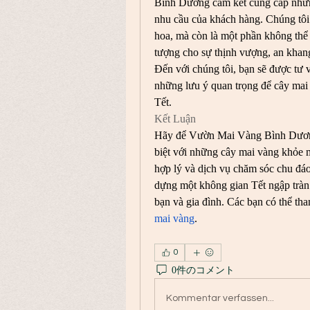
Bình Dương cam kết cung cấp những
nhu cầu của khách hàng. Chúng tôi 
hoa, mà còn là một phần không thể t
tượng cho sự thịnh vượng, an khan
Đến với chúng tôi, bạn sẽ được tư v
những lưu ý quan trọng để cây mai 
Tết.
Kết Luận
Hãy để Vườn Mai Vàng Bình Dương 
biệt với những cây mai vàng khỏe m
hợp lý và dịch vụ chăm sóc chu đáo
dựng một không gian Tết ngập tràn
bạn và gia đình. Các bạn có thể th
mai vàng
.
0
0件のコメント
Kommentar verfassen...