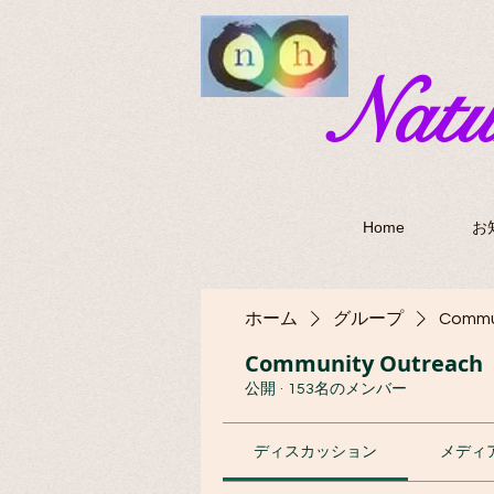
​Nat
Home
お
ホーム
グループ
Commu
Community Outreach
公開
·
153名のメンバー
ディスカッション
メディ