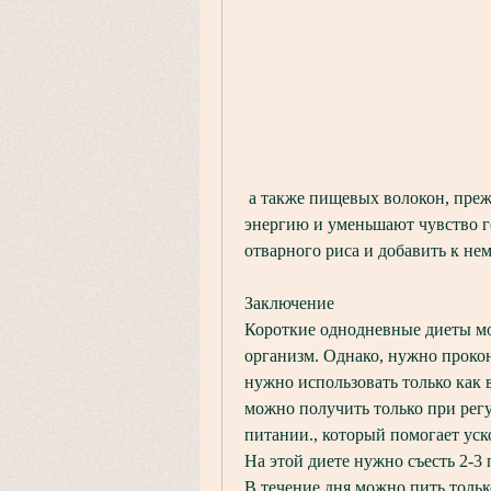
 а также пищевых волокон, прежде чем начинать диету, которые дают быструю 
энергию и уменьшают чувство го
отварного риса и добавить к не
Заключение
Короткие однодневные диеты мог
организм. Однако, нужно проконс
нужно использовать только как 
можно получить только при регу
питании., который помогает уск
На этой диете нужно съесть 2-3
В течение дня можно пить тольк