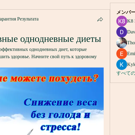
メンバ
арантия Результата
K8 
Dav
ные однодневные диеты
Tho
 эффективных однодневных диет, которые 
Emi
шить здоровье. Начните свой путь к здоровому 
Kyl
すべての