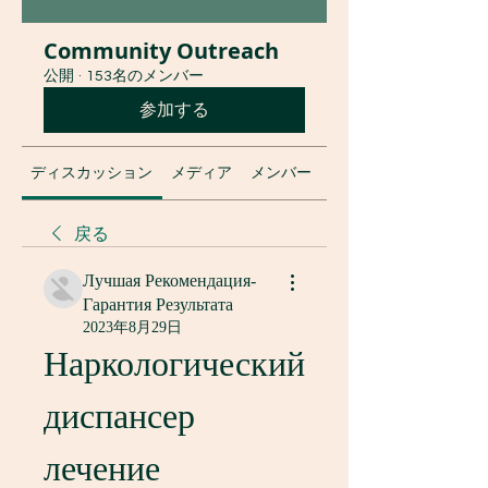
Community Outreach
公開
·
153名のメンバー
参加する
ディスカッション
メディア
メンバー
グループについて
戻る
Лучшая Рекомендация-
Гарантия Результата
2023年8月29日
Наркологический 
диспансер 
лечение 