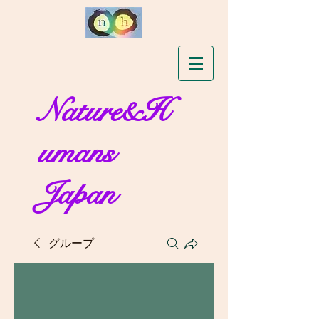
Nature&H
umans
Japan
グループ