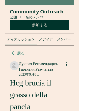
Community Outreach
公開
·
153名のメンバー
参加する
ディスカッション
メディア
メンバー
グループについて
戻る
Лучшая Рекомендация-
Гарантия Результата
2023年9月8日
Hcg brucia il 
grasso della 
pancia