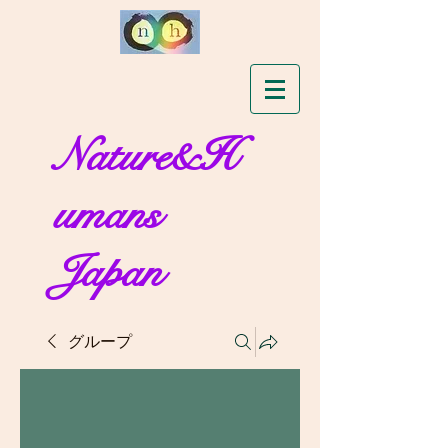
Nature&H
umans
Japan
グループ