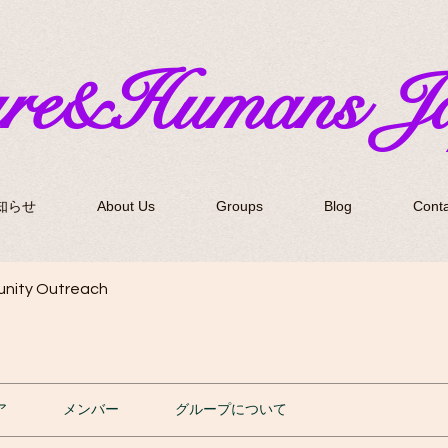
ure&Humans J
知らせ
About Us
Groups
Blog
Conta
nity Outreach
ア
メンバー
グループについて