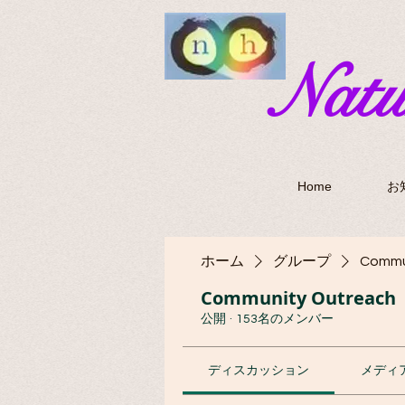
​Nat
Home
お
ホーム
グループ
Commu
Community Outreach
公開
·
153名のメンバー
ディスカッション
メディ