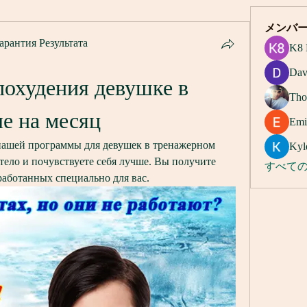
メンバ
арантия Результата
K8 
Dav
охудения девушке в 
Tho
е на месяц
Emi
ашей программы для девушек в тренажерном 
Kyl
 тело и почувствуете себя лучше. Вы получите 
すべての
работанных специально для вас.