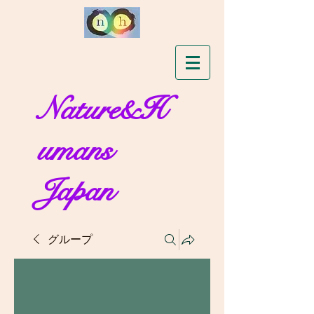
Nature&H
umans
Japan
グループ