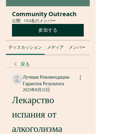
Community Outreach
公開
·
153名のメンバー
参加する
ディスカッション
メディア
メンバー
グループについて
戻る
Лучшая Рекомендация-
Гарантия Результата
2023年8月31日
Лекарство 
испания от 
алкоголизма