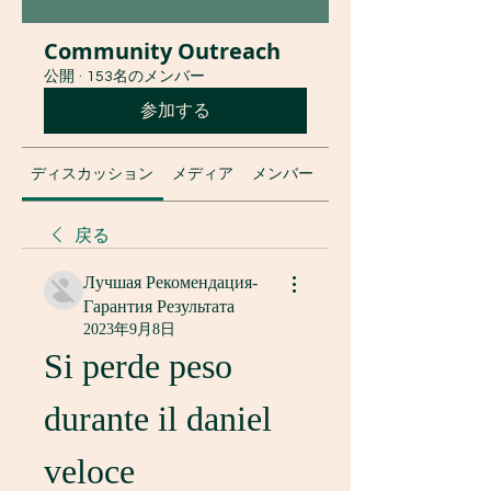
Community Outreach
公開
·
153名のメンバー
参加する
ディスカッション
メディア
メンバー
グループについて
戻る
Лучшая Рекомендация-
Гарантия Результата
2023年9月8日
Si perde peso 
durante il daniel 
veloce