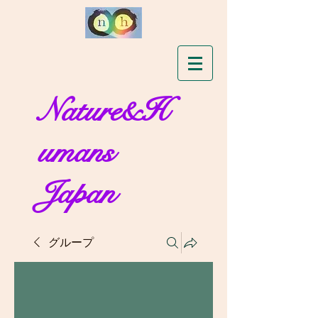
Nature&H
umans
Japan
グループ