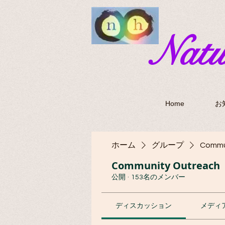
​Nat
Home
お
ホーム
グループ
Commu
Community Outreach
公開
·
153名のメンバー
ディスカッション
メディ