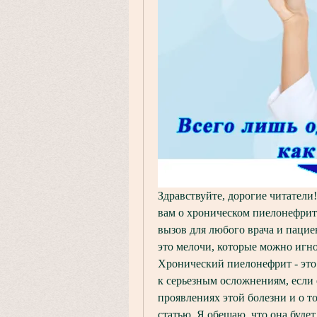
Здравствуйте, дорогие читатели!
вам о хроническом пиелонефрите
вызов для любого врача и пациен
это мелочи, которые можно игнор
Хронический пиелонефрит - это 
к серьезным осложнениям, если е
проявлениях этой болезни и о том
статью. Я обещаю, что она буде