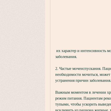
 их характер и интенсивность могут изменяться в зависимости от стадии 
заболевания.
2. Частые мочеиспускания. Пац
необходимости мочиться, может 
устранения причин заболевания
Важным моментом в лечении хро
режим питания. Пациентам реком
тупыми, чтобы ускорить выведен
исключить из рациона жирные, п