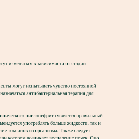
иенты могут испытывать чувство постоянной 
назначаться антибактериальная терапия для 
.
нического пиелонефрита является правильный 
ендуется употреблять больше жидкости, так и 
ие токсинов из организма. Также следует 
ри котором возникает воспаление почек. Оно 