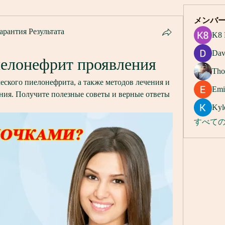
メンバ
арантия Результата
K8 
Dav
елонефрит проявления
Tho
ского пиелонефрита, а также методов лечения и 
Emi
ния. Получите полезные советы и верные ответы 
Kyl
すべての