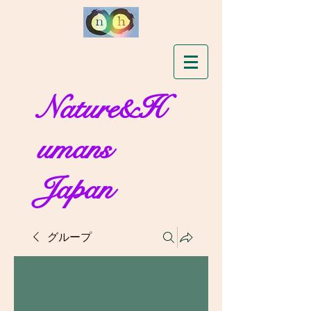
Nature&H
umans
Japan
グループ