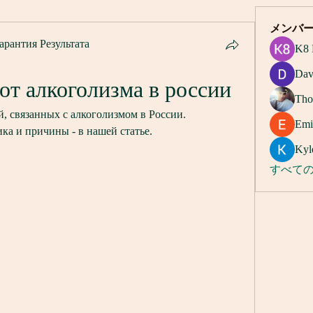
メンバ
арантия Результата
K8 
Dav
от алкоголизма в россии
Tho
й, связанных с алкоголизмом в России. 
Emi
ка и причины - в нашей статье.
Kyl
すべての