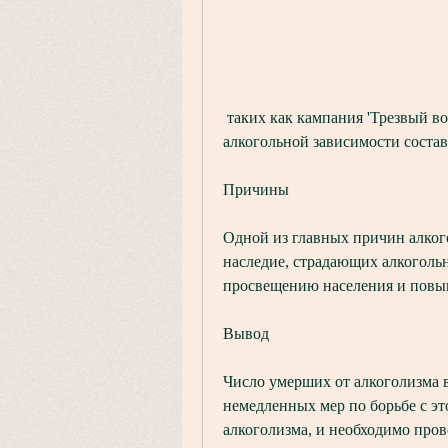
 таких как кампания 'Трезвый водитель', в 2020 году число умерших от 
алкогольной зависимости состав
Причины
Одной из главных причин алкого
наследие, страдающих алкогольн
просвещению населения и повы
Вывод
Число умерших от алкоголизма в
немедленных мер по борьбе с э
алкоголизма, и необходимо про