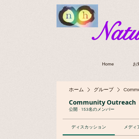
​Nat
Home
お
ホーム
グループ
Commu
Community Outreach
公開
·
153名のメンバー
ディスカッション
メディ