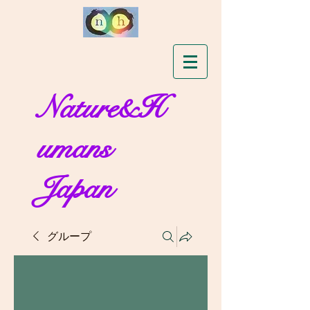
Nature&H
umans
Japan
グループ