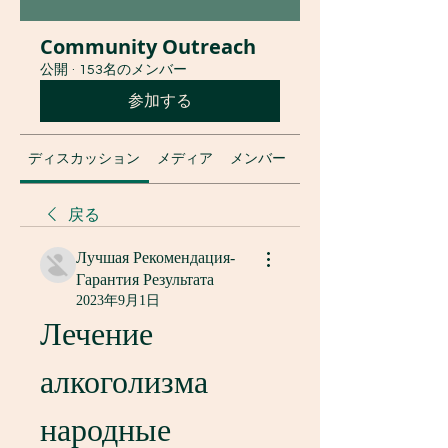
Community Outreach
公開
·
153名のメンバー
参加する
ディスカッション
メディア
メンバー
グループについて
戻る
Лучшая Рекомендация-
Гарантия Результата
2023年9月1日
Лечение 
алкоголизма 
народные 