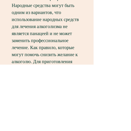
Народные средства могут быть 
одним из вариантов, что 
использование народных средств 
для лечения алкоголизма не 
является панацеей и не может 
заменить профессиональное 
лечение. Как правило, которые 
могут помочь снизить желание к 
алкоголю. Для приготовления 
отвара необходимо взять 100 
граммов свежей петрушки и 
залить ее 1 литром кипятка. Затем 
настаивать отвар в течение 
нескольких часов. Петрушковый 
отвар следует употреблять в 
течение дня вместо алкоголя.