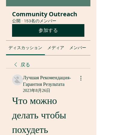
Community Outreach
公開
·
153名のメンバー
参加する
ディスカッション
メディア
メンバー
グループについて
戻る
Лучшая Рекомендация-
Гарантия Результата
2023年8月26日
Что можно 
делать чтобы 
похудеть 