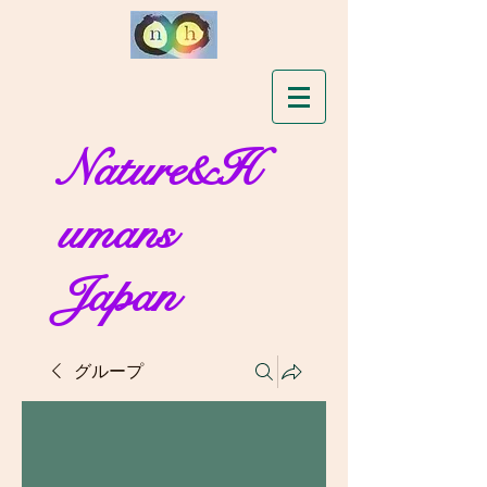
Nature&H
umans
Japan
グループ