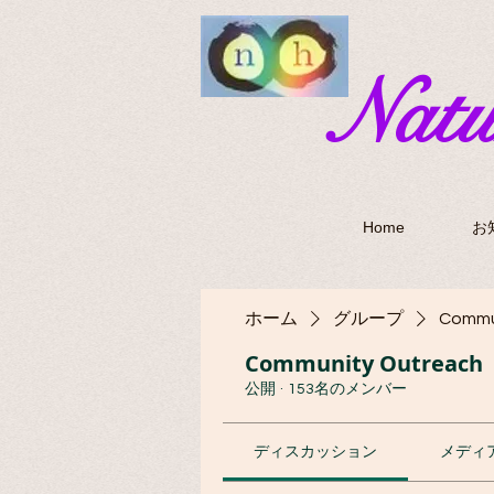
​Nat
Home
お
ホーム
グループ
Commu
Community Outreach
公開
·
153名のメンバー
ディスカッション
メディ