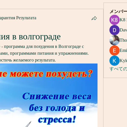
メンバ
арантия Результата
K8 
Dav
ия в волгограде
Tho
- программа для похудения в Волгограде с 
Emi
ами, программами питания и упражнениями. 
стичь желаемого результата.
Kyl
すべての