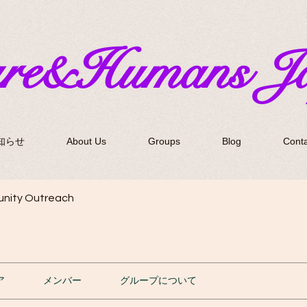
ure&Humans J
知らせ
About Us
Groups
Blog
Conta
nity Outreach
ア
メンバー
グループについて