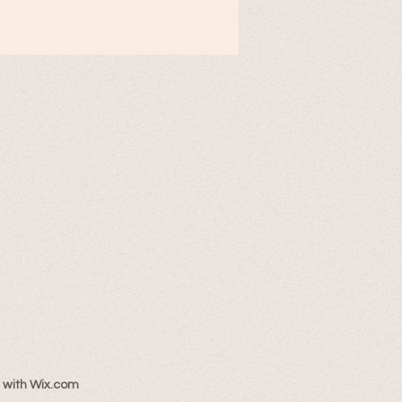
 with
Wix.com