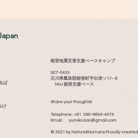
Japan
能登地震災害支援ベースキャンプ
927-0433
石川県鳳珠郡能登町宇出津ソ17−６
るぱ
NHJ 能登支援ベース
Share your thoughts!
みけ
​Telephone : ​+81 090-6604-4074
Email : ​
yumiko.kan@gmail.com
© 2021 by Nature&Humans Proudly created