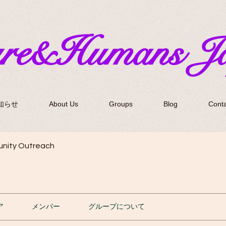
ure&Humans J
知らせ
About Us
Groups
Blog
Conta
nity Outreach
ア
メンバー
グループについて