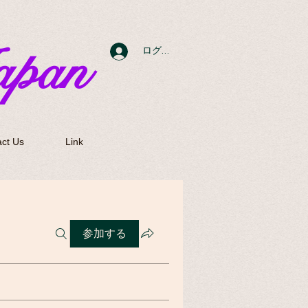
apan
ログイン
ct Us
Link
参加する