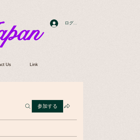
apan
ログイン
ct Us
Link
参加する