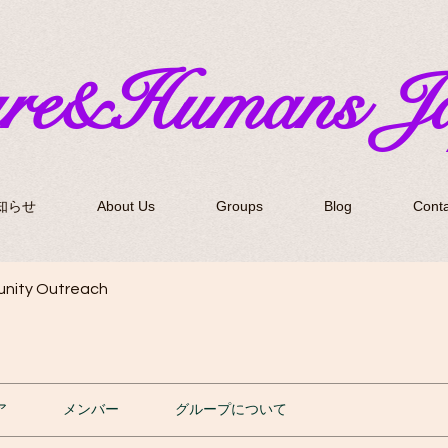
ure&Humans J
知らせ
About Us
Groups
Blog
Conta
nity Outreach
ア
メンバー
グループについて