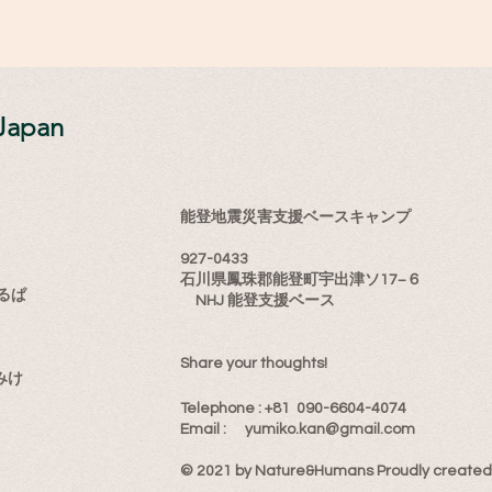
Japan
能登地震災害支援ベースキャンプ
927-0433
石川県鳳珠郡能登町宇出津ソ17−６
るぱ
NHJ 能登支援ベース
Share your thoughts!
みけ
​Telephone : ​+81 090-6604-4074
Email : ​
yumiko.kan@gmail.com
© 2021 by Nature&Humans Proudly created