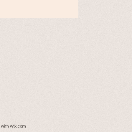
 with
Wix.com