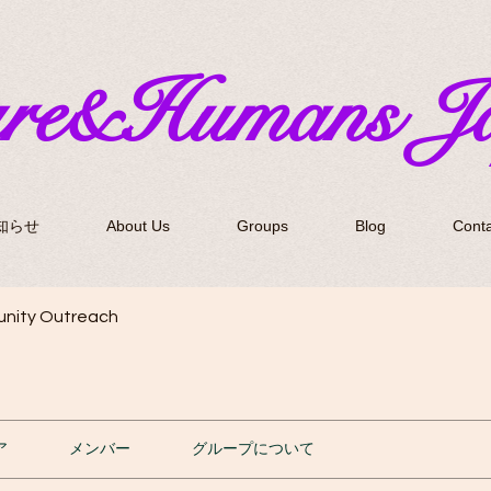
ure&Humans J
知らせ
About Us
Groups
Blog
Conta
nity Outreach
ア
メンバー
グループについて