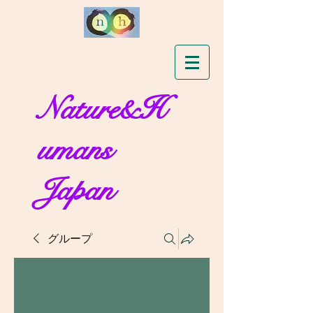
Nature&H
umans
Japan
グループ