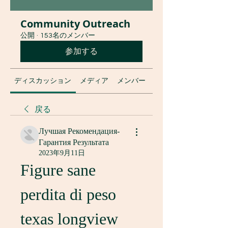
Community Outreach
公開
·
153名のメンバー
参加する
ディスカッション
メディア
メンバー
グループについて
戻る
Лучшая Рекомендация-
Гарантия Результата
2023年9月11日
Figure sane 
perdita di peso 
texas longview