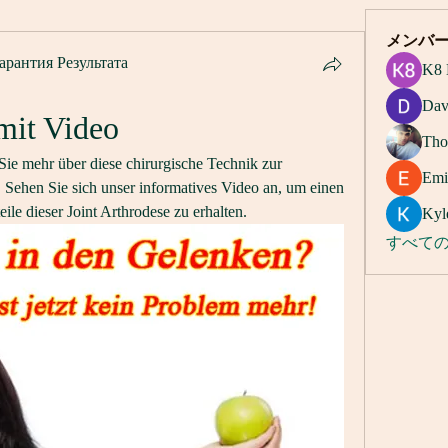
メンバ
арантия Результата
K8 
Dav
mit Video
Tho
ie mehr über diese chirurgische Technik zur 
Emi
ehen Sie sich unser informatives Video an, um einen 
ile dieser Joint Arthrodese zu erhalten.
Kyl
すべての