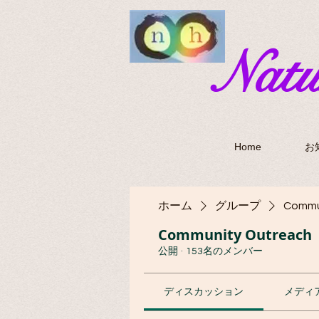
​Nat
Home
お
ホーム
グループ
Commu
Community Outreach
公開
·
153名のメンバー
ディスカッション
メディ