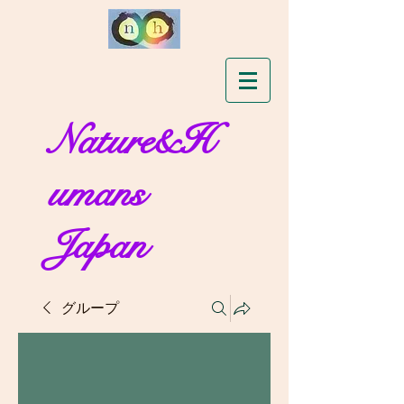
Nature&H
umans
Japan
グループ