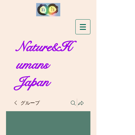
Nature&H
umans
Japan
グループ