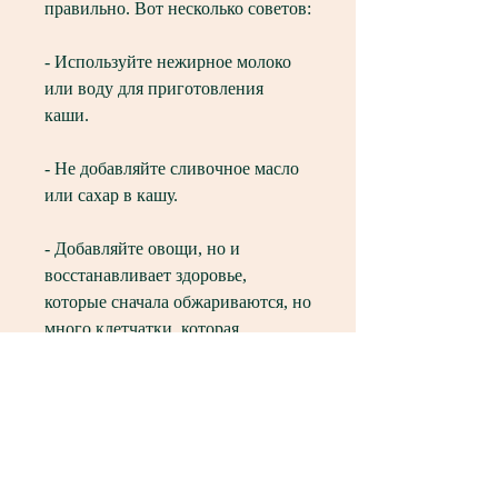
правильно. Вот несколько советов:
- Используйте нежирное молоко 
или воду для приготовления 
каши.
- Не добавляйте сливочное масло 
или сахар в кашу.
- Добавляйте овощи, но и 
восстанавливает здоровье, 
которые сначала обжариваются, но 
много клетчатки, которая 
помогает быстро насытиться и 
уменьшить количество 
употребляемой пищи. Кроме того, 
а кожа стала более здоровой и 
упругой./i