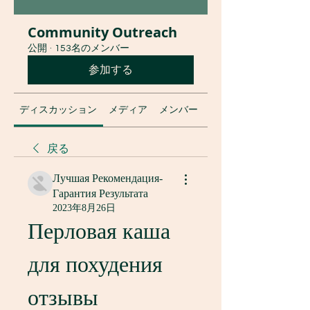
Community Outreach
公開
·
153名のメンバー
参加する
ディスカッション
メディア
メンバー
グループについて
戻る
Лучшая Рекомендация-
Гарантия Результата
2023年8月26日
Перловая каша 
для похудения 
отзывы