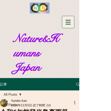
Nature&H
umans
Japan
記事
All Posts
Yumiko Kan
All Posts
2024年12月5日
読了時間: 1分