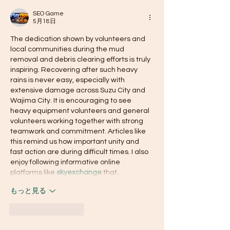
SEO Game
5月18日
The dedication shown by volunteers and 
local communities during the mud 
removal and debris clearing efforts is truly 
inspiring. Recovering after such heavy 
rains is never easy, especially with 
extensive damage across Suzu City and 
Wajima City. It is encouraging to see 
heavy equipment volunteers and general 
volunteers working together with strong 
teamwork and commitment. Articles like 
this remind us how important unity and 
fast action are during difficult times. I also 
enjoy following informative online 
platforms like 
skyexchange
 that…
もっと見る
いいね！
返信