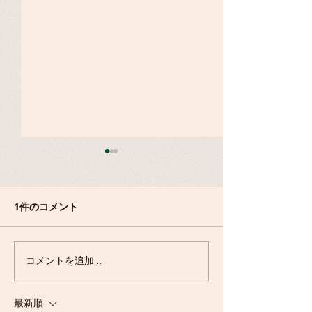
障がい者スポーツの歴
史〜ユニバーサルスポー
ツ
1件のコメント
縄文ものづくり
コメントを追加…
最新順