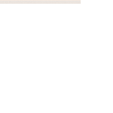
​Nature&Humans Japan
一般社団法人 Nature & Humans Japan
住所
熊本本部
865-0064
熊本県玉名市中１８３５−１ キッチンる
ぱ
愛媛オフィス
790-0904
愛媛県松山市正円寺2-5-28うちカフェ み
け
新潟オフィス
952-0501
新潟県佐渡市滝平２６−６