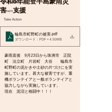
令和6年能登半島豪雨災
Planet Home
害 支援
Learn More
Take Action
.pdf
輪島市町野町の被害
ダウンロード：PDF • 4.50MB
豪雨直後　9月23日から珠洲市　正院
町　法立町　片岩町　大谷　　輪島市
町野町の泥かきや土砂の片づけにを実
施しています。甚大な被害ですが、重
機ボランテイアと一般ボランテイアと
協力しながら実施しています。
現在　泥沼と格闘中！！！