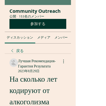
Community Outreach
公開
·
153名のメンバー
参加する
ディスカッション
メディア
メンバー
グループについて
戻る
Лучшая Рекомендация-
Гарантия Результата
2023年8月29日
На сколько лет 
кодируют от 
алкоголизма