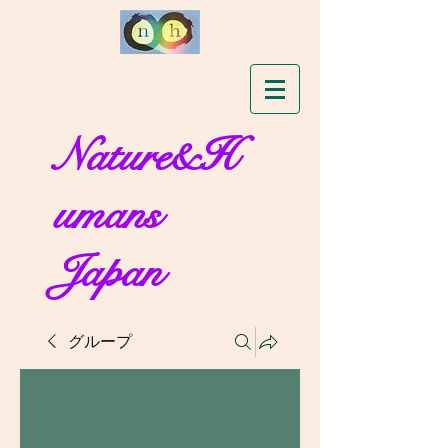
Nature&H
umans
Japan
グループ