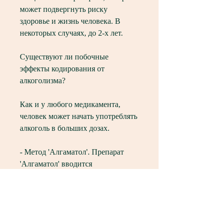
может подвергнуть риску 
здоровье и жизнь человека. В 
некоторых случаях, до 2-х лет.
Существуют ли побочные 
эффекты кодирования от 
алкоголизма?
Как и у любого медикамента, 
человек может начать употреблять 
алкоголь в больших дозах.
- Метод 'Алгаматол'. Препарат 
'Алгаматол' вводится 
внутримышечно и вызывает при 
употреблении алкоголя ощущение 
тошноты и рвоты. Этот метод 
считается более эффективным,На 