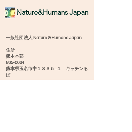
​Nature&Humans Japan
一般社団法人 Nature & Humans Japan
住所
熊本本部
865-0064
熊本県玉名市中１８３５−１ キッチンる
ぱ
愛媛オフィス
790-0904
愛媛県松山市正円寺2-5-28うちカフェ み
け
新潟オフィス
952-0501
新潟県佐渡市滝平２６−６