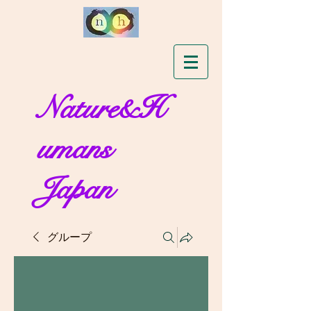
Nature&H
umans
Japan
グループ