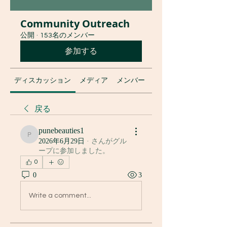
Community Outreach
公開
·
153名のメンバー
参加する
ディスカッション
メディア
メンバー
グループについて
戻る
punebeauties1
punebeauties1
2026年6月29日
·
さんがグル
ープに参加しました。
0
0
3
Write a comment...