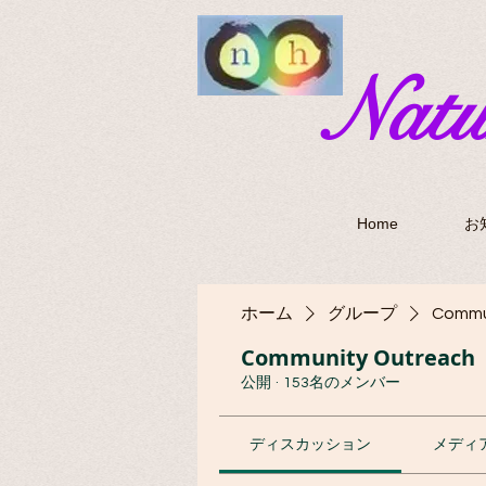
​Nat
Home
お
ホーム
グループ
Commu
Community Outreach
公開
·
153名のメンバー
ディスカッション
メディ