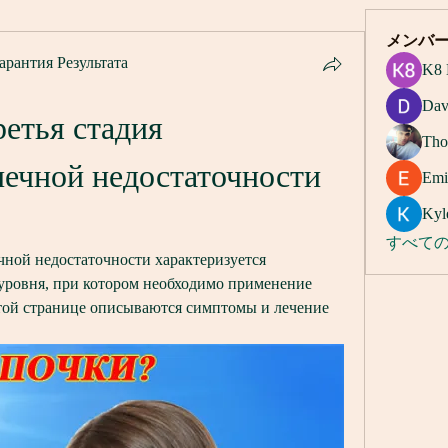
メンバ
арантия Результата
K8 
Dav
етья стадия 
Tho
ечной недостаточности 
Emi
Kyl
すべての
чной недостаточности характеризуется 
ровня, при котором необходимо применение 
той странице описываются симптомы и лечение 