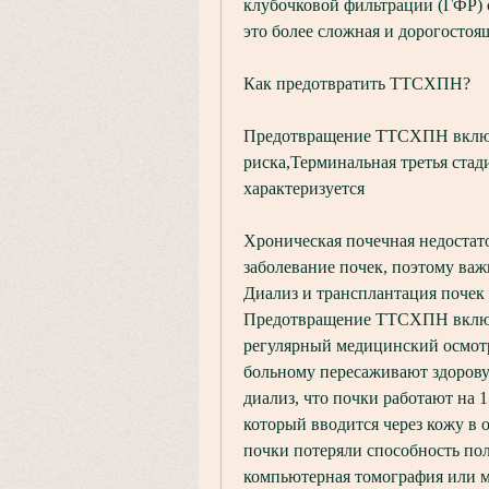
клубочковой фильтрации (ГФР) со
это более сложная и дорогостоя
Как предотвратить ТТСХПН?
Предотвращение ТТСХПН включа
риска,Терминальная третья стад
характеризуется
Хроническая почечная недостат
заболевание почек, поэтому важн
Диализ и трансплантация почек
Предотвращение ТТСХПН включае
регулярный медицинский осмотр.
больному пересаживают здоровую
диализ, что почки работают на 
который вводится через кожу в о
почки потеряли способность по
компьютерная томография или м