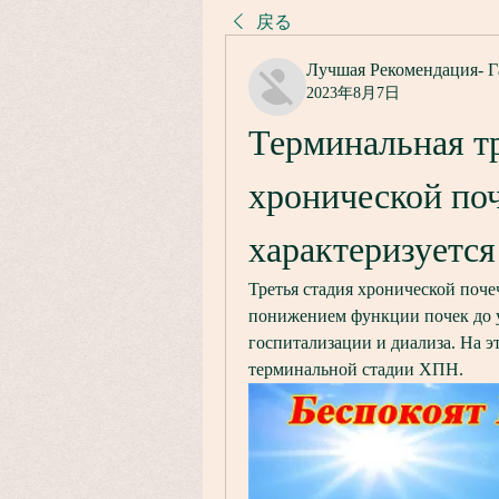
戻る
Лучшая Рекомендация- Г
2023年8月7日
Терминальная тр
хронической поч
характеризуется
Третья стадия хронической поче
понижением функции почек до у
госпитализации и диализа. На э
терминальной стадии ХПН.