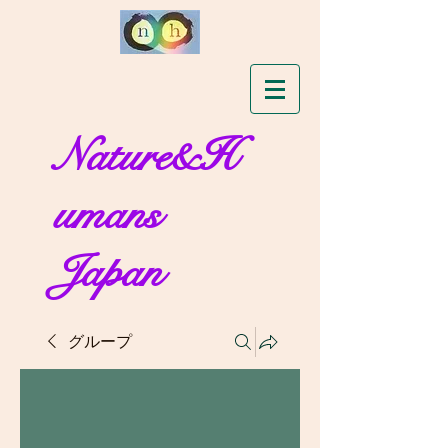
Nature&H
umans
Japan
グループ