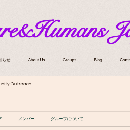
ure&Humans J
知らせ
About Us
Groups
Blog
Conta
nity Outreach
ア
メンバー
グループについて