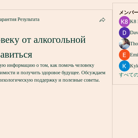
メンバ
арантия Результата
K8 
Dav
веку от алкогольной 
Tho
бавиться
Emi
ую информацию о том, как помочь человеку 
Kyl
симости и получить здоровое будущее. Обсуждаем 
すべての
сихологическую поддержку и полезные советы.