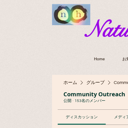
​Nat
Home
お
ホーム
グループ
Commu
Community Outreach
公開
·
153名のメンバー
ディスカッション
メディ