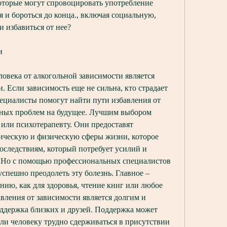
оторые могут спровоцировать употребление 
я и бороться до конца., включая социальную, 
и избавиться от нее?
и
века от алкогольной зависимости является 
. Если зависимость еще не сильна, кто страдает 
ециалисты помогут найти пути избавления от 
зных проблем на будущее. Лучшим выбором 
 или психотерапевту. Они предоставят 
ческую и физическую сферы жизни, которое 
следствиям, который потребует усилий и 
. Но с помощью профессиональных специалистов 
пешно преодолеть эту болезнь. Главное – 
нию, как для здоровья, чтение книг или любое 
авления от зависимости является долгим и 
ддержка близких и друзей. Поддержка может 
сли человеку трудно сдерживаться в присутствии 